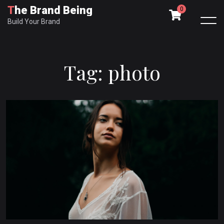
The Brand Being
0
Build Your Brand
T
a
g
:
p
h
o
t
o